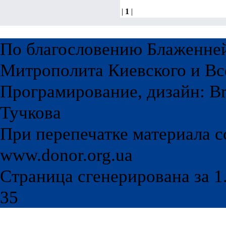
|
1
|
По благословению Блаженне
Митрополита Киевского и Вс
Програмирование, дизайн: Br
Тучкова
При перепечатке материала с
www.donor.org.ua
Страница сгенерирована за 1.
35