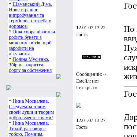
Гос
*
Шаманський Діма.
Нове страшне
випробування та
термінова потреба у
допомозі
Но 
12.01.07 13:22
*
Онкохвора дівчинка
Гость
вви
робить букети з
мильних квітів, щоб
Нуж
заробити на
лікування
слу
*
Поліна Мусієнко.
Збір на закриття
иск
боргу за обстеження
Сообщений: ~
жиз
Емейл: нет
ip: скрыто
Гос
*
Нина Москалева.
Следуем за зовом
своей души и творим
Дор
добро вместе с вами!
12.01.07 13:27
*
Нина Москалева.
пос
Гость
Тихий разговор с
тобою. Помним,
пон