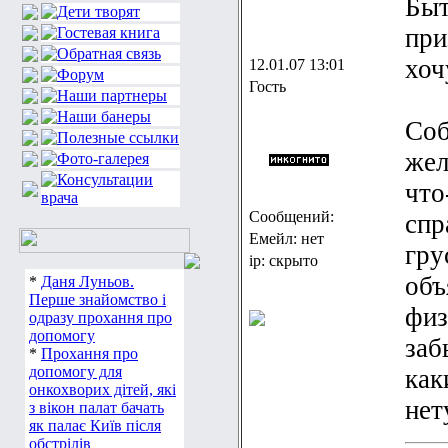
Быт
при
хоч
12.01.07 13:01
Гость
Соб
жел
что
Сообщений:
спр
Емейл: нет
гру
ip: скрыто
объ
*
Даня Луньов.
Перше знайомство і
физ
одразу прохання про
допомогу
заб
*
Прохання про
допомогу для
как
онкохворих дітей, які
нет
з вікон палат бачать
як палає Київ після
обстрілів