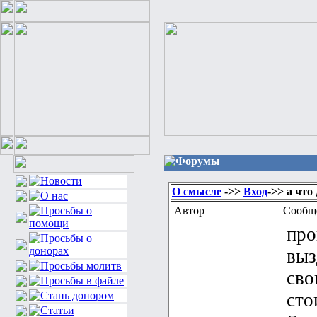
Форумы
О смысле
->>
Вход
->> а что
Автор
Сообщ
про
выз
сво
сто