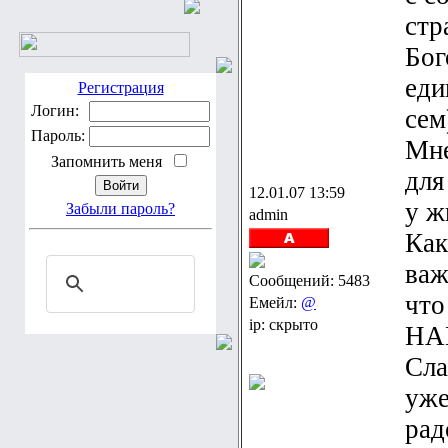
стр
Бог
еди
Регистрация
Логин:
сем
Пароль:
Мне
Запомнить меня
для
12.01.07 13:59
у ж
Забыли пароль?
admin
Как
важ
Сообщений: 5483
что
Емейл:
@
ip: скрыто
НА
Сла
уже
рад