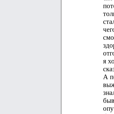
пот
тол
ста
чег
смо
здо
отг
я х
ска
А п
выж
зна
быв
опу