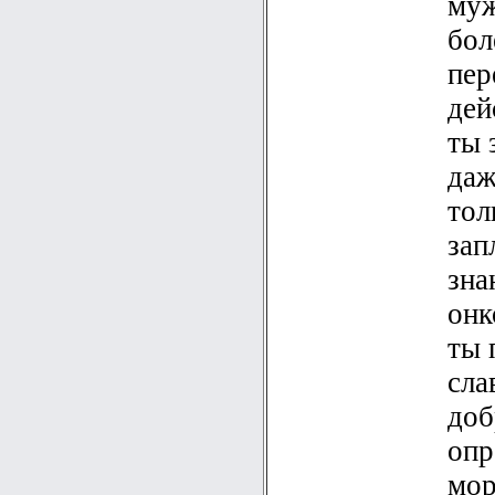
муж
бол
пер
дей
ты 
даж
тол
зап
зна
онк
ты 
сла
доб
опр
мор