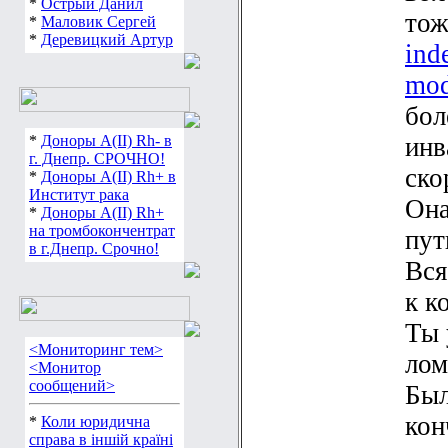
*
Острый Данил
тож
*
Маловик Сергей
*
Деревицкий Артур
ind
mod
бол
*
Доноры А(ІІ) Rh- в
инв
г. Днепр. СРОЧНО!
ско
*
Доноры А(ІІ) Rh+ в
Институт рака
Она
*
Доноры А(ІІ) Rh+
на тромбокончентрат
пут
в г.Днепр. Срочно!
Вся
к к
Ты 
<Мониторинг тем>
лом
<Монитор
сообщений>
Был
кон
*
Коли юридична
справа в іншій країні