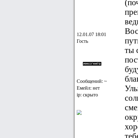
(по
пре
вед
Вос
12.01.07 18:01
пут
Гость
ты 
пос
буд
бла
Сообщений: ~
Улы
Емейл: нет
ip: скрыто
сол
сме
окр
хор
теб