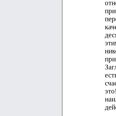
отн
при
пер
кач
дес
эти
ник
при
Заг
ест
сча
это
наи
дей