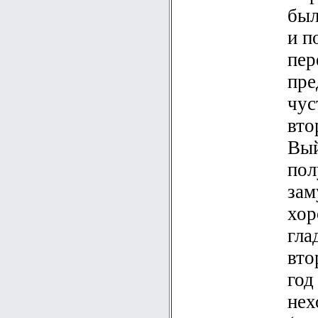
был
и п
пер
пре
чус
вто
Вый
пол
зам
хор
гла
вто
год
нех