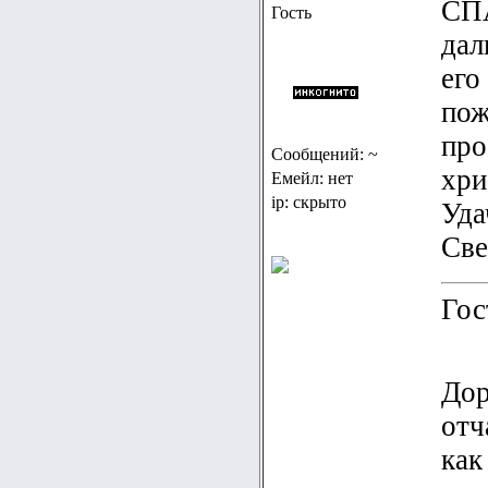
СПА
Гость
дал
его
пож
про
Сообщений: ~
хри
Емейл: нет
ip: скрыто
Уда
Све
Гос
Дор
отч
как