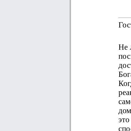
Гос
Не 
пос
дос
Бог
Ког
реа
сам
дом
это
спо