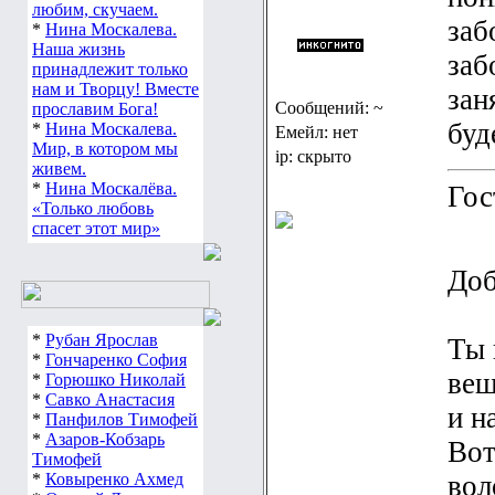
любим, скучаем.
заб
*
Нина Москалева.
Наша жизнь
заб
принадлежит только
нам и Творцу! Вместе
зан
Сообщений: ~
прославим Бога!
буд
*
Нина Москалева.
Емейл: нет
Мир, в котором мы
ip: скрыто
живем.
*
Нина Москалёва.
Гос
«Только любовь
спасет этот мир»
Доб
*
Рубан Ярослав
Ты 
*
Гончаренко София
вещ
*
Горюшко Николай
*
Савко Анастасия
и н
*
Панфилов Тимофей
*
Азаров-Кобзарь
Вот
Тимофей
*
Ковыренко Ахмед
вол