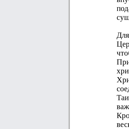
под
сущ
Для
Цер
что
При
хри
Хри
сое
Таи
важ
Кро
вес