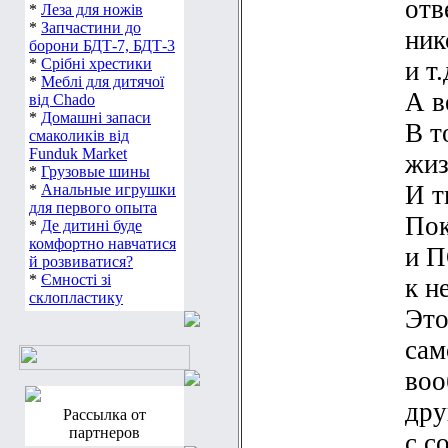
отв
*
Леза для ножів
*
Запчастини до
ник
борони БДТ-7, БДТ-3
*
Срібні хрестики
и т.
*
Меблі для дитячої
А в
від Chado
*
Домашні запаси
В т
смаколиків від
Funduk Market
жиз
*
Грузовые шины
И т
*
Анальные игрушки
для первого опыта
Пок
*
Де дитині буде
комфортно навчатися
и 
й розвиватися?
*
Ємності зі
к н
склопластику
Это
сам
воо
дру
Рассылка от
партнеров
с с