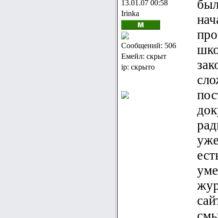
был
13.01.07 00:58
Irinka
нач
про
Сообщений: 506
шко
Емейл: скрыт
зак
ip: скрыто
сло
пос
док
рад
уже
ест
уме
жур
сай
смы