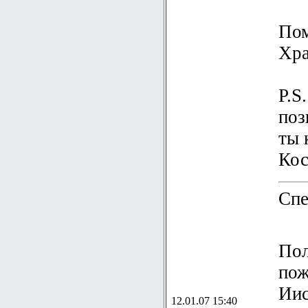
Пом
Хра
P.S
поз
ты 
Кос
Спе
Пол
пож
Иис
12.01.07 15:40