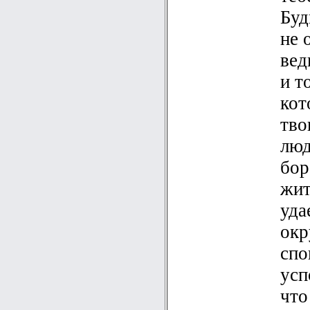
Буд
не 
вед
и т
кот
тво
люд
бор
жит
уда
окр
спо
усп
что