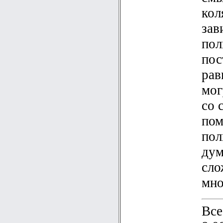
кол
зав
пол
пос
рав
мог
со 
пом
пол
дум
сло
мно
Все