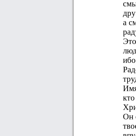
смы
дру
а с
рад
Это
люд
ибо
Рад
тру
Имя
кто
Хри
Он 
тво
впу